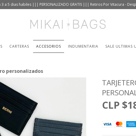
 3 a 5 dias habiles ||| PERSONALIZADO GRATIS ||| Retiros Por Vitacura - De
TS
CARTERAS
ACCESORIOS
INDUMENTARIA
SALE ULTIMAS 
ro personalizados
TARJETER
PERSONA
$1