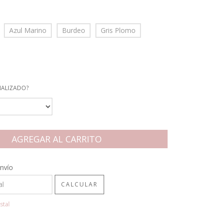
Azul Marino
Burdeo
Gris Plomo
NALIZADO?
CP:
CAMBIAR CP
nvío
CALCULAR
stal