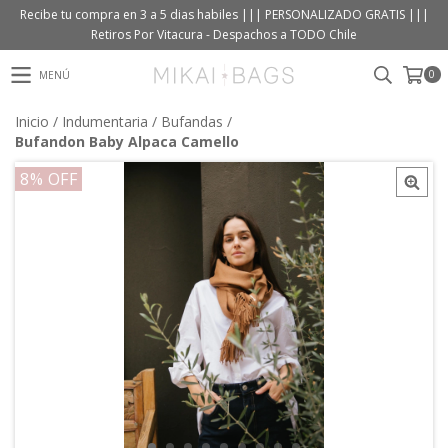
Recibe tu compra en 3 a 5 dias habiles ||| PERSONALIZADO GRATIS |||
Retiros Por Vitacura - Despachos a TODO Chile
0
MENÚ
Inicio
/
Indumentaria
/
Bufandas
/
Bufandon Baby Alpaca Camello
8
% OFF