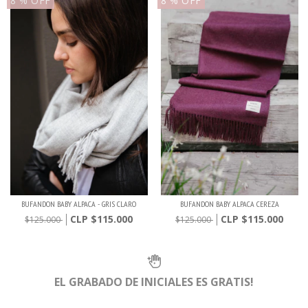
8
% OFF
8
% OFF
BUFANDON BABY ALPACA - GRIS CLARO
BUFANDON BABY ALPACA CEREZA
$115.000
$115.000
$125.000
$125.000
EL GRABADO DE INICIALES ES GRATIS!