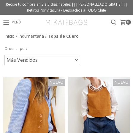
Recibe tu compra en 3 a 5 dias habiles ||| PERSONALIZADO GRATIS |||
Retiros Por Vitacura - Despachos a TODO Chile
0
MENÚ
Inicio
/
Indumentaria
/
Tops de Cuero
Ordenar por:
NUEVO
NUEVO