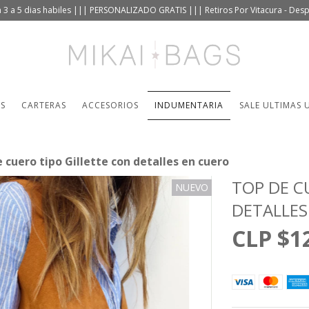
 3 a 5 dias habiles ||| PERSONALIZADO GRATIS ||| Retiros Por Vitacura - De
TS
CARTERAS
ACCESORIOS
INDUMENTARIA
SALE ULTIMAS 
 cuero tipo Gillette con detalles en cuero
TOP DE C
NUEVO
DETALLES
$1