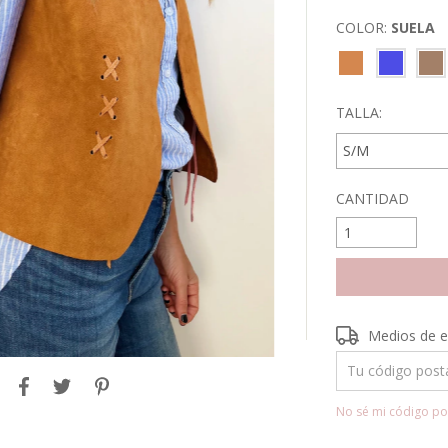
COLOR:
SUELA
TALLA:
CANTIDAD
Entregas para el 
Medios de e
No sé mi código po