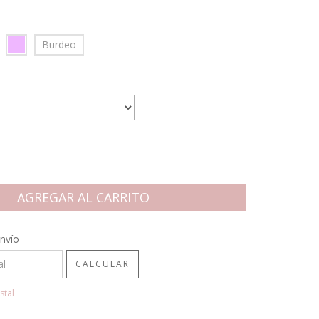
Burdeo
CP:
CAMBIAR CP
nvío
CALCULAR
stal