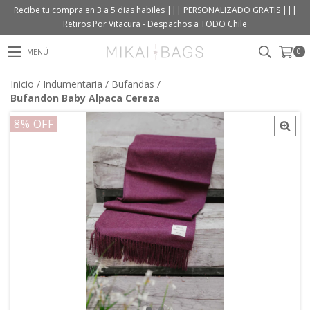
Recibe tu compra en 3 a 5 dias habiles ||| PERSONALIZADO GRATIS |||
Retiros Por Vitacura - Despachos a TODO Chile
0
MENÚ
Inicio
/
Indumentaria
/
Bufandas
/
Bufandon Baby Alpaca Cereza
8
% OFF