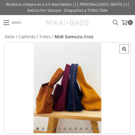
Recibe tu compra en 3 a 5 dias habiles ||| PERSONALIZADO GRATIS |||
Retiros Por Vitacura - Despachos a TODO Chile
0
MENÚ
Inicio
/
Carteras
/
Totes
/
Midi Gamuza Cruz