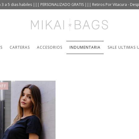
 3 a 5 dias habiles ||| PERSONALIZADO GRATIS ||| Retiros Por Vitacura - De
TS
CARTERAS
ACCESORIOS
INDUMENTARIA
SALE ULTIMAS 
OFF