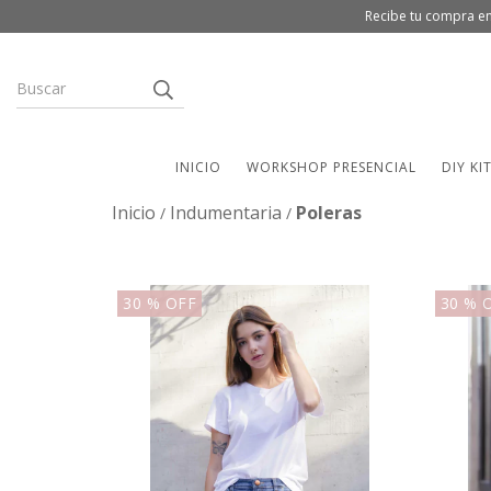
Recibe tu compra en
INICIO
WORKSHOP PRESENCIAL
DIY KI
Inicio
Indumentaria
Poleras
/
/
30
% OFF
30
% 